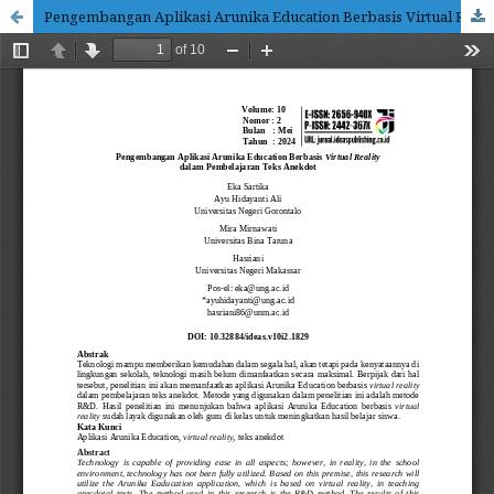
Pengembangan Aplikasi Arunika Education Berbasis Virtual Reality dalam Pembelajaran Teks Anekdot